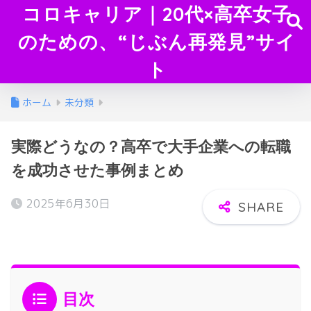
コロキャリア｜20代×高卒女子
のための、“じぶん再発見”サイ
ト
ホーム
未分類
実際どうなの？高卒で大手企業への転職
を成功させた事例まとめ
2025年6月30日
目次