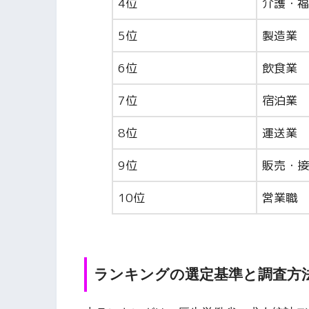
4位
介護・福
5位
製造業
6位
飲食業
7位
宿泊業
8位
運送業
9位
販売・接
10位
営業職
ランキングの選定基準と調査方