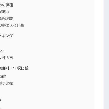
めの職種
が魅力
る現場職
視野に入る仕事
ンキング
ント
女性の声
の給料・年収比較
特徴
種で比較
ツ
ト