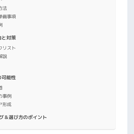
方法
準備事項
例
由と対策
クリスト
解説
の可能性
道
の事例
ア形成
ング＆選び方のポイント