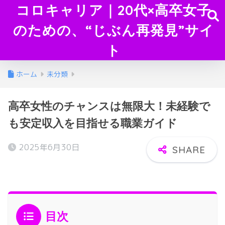
コロキャリア｜20代×高卒女子
のための、“じぶん再発見”サイ
ト
ホーム
未分類
高卒女性のチャンスは無限大！未経験で
も安定収入を目指せる職業ガイド
2025年6月30日
目次