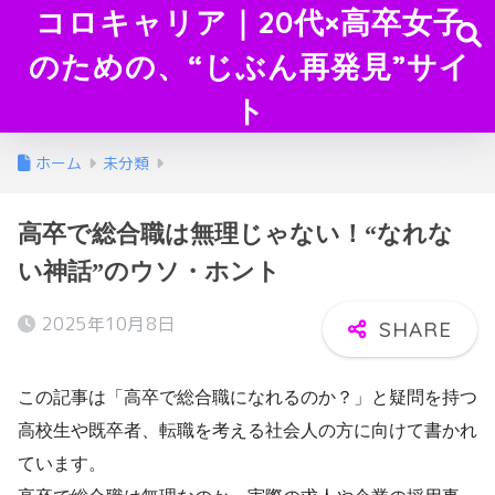
コロキャリア｜20代×高卒女子
のための、“じぶん再発見”サイ
ト
ホーム
未分類
高卒で総合職は無理じゃない！“なれな
い神話”のウソ・ホント
2025年10月8日
この記事は「高卒で総合職になれるのか？」と疑問を持つ
高校生や既卒者、転職を考える社会人の方に向けて書かれ
ています。