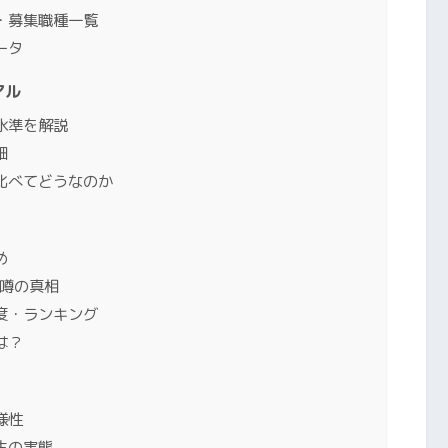
・募集職種一覧
ータ
アル
水準を解説
細
比べてどうなのか
め
」噂の真相
度・ランキング
は？
様性
生の実態