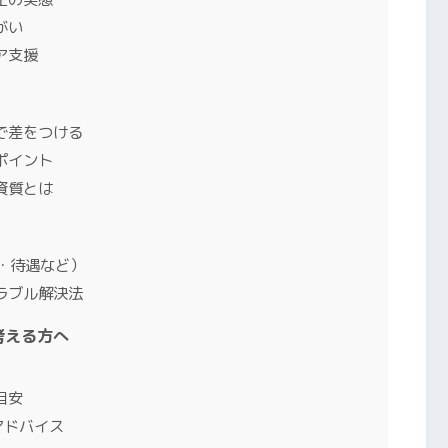
がい
ア支援
で差をつける
ポイント
資質とは
・待遇など）
ラブル解決法
考える方へ
目安
アドバイス