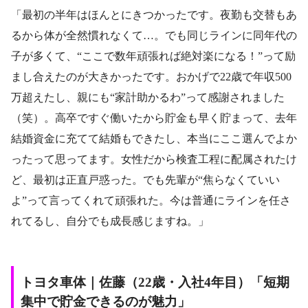
「最初の半年はほんとにきつかったです。夜勤も交替もあ
るから体が全然慣れなくて…。でも同じラインに同年代の
子が多くて、“ここで数年頑張れば絶対楽になる！”って励
まし合えたのが大きかったです。おかげで22歳で年収500
万超えたし、親にも“家計助かるわ”って感謝されました
（笑）。高卒ですぐ働いたから貯金も早く貯まって、去年
結婚資金に充てて結婚もできたし、本当にここ選んでよか
ったって思ってます。女性だから検査工程に配属されたけ
ど、最初は正直戸惑った。でも先輩が“焦らなくていい
よ”って言ってくれて頑張れた。今は普通にラインを任さ
れてるし、自分でも成長感じますね。」
トヨタ車体｜佐藤（22歳・入社4年目）「短期
集中で貯金できるのが魅力」