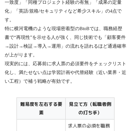
一致度」「同種プロジェクト経験の有無」「成果の定量
化」「英語/規格/セキュリティなど希少スキル」の4点で
す。
特に横河電機のような現場密着型のBtoBでは、職務経歴
書で“再現性”を示せる人が強く、同じ技術でも「顧客要件
→設計→検証→導入→運用」の流れを語れるほど通過確率
が上がります。
現実的には、応募前に求人票の必須要件をチェックリスト
化し、満たせない点は学習計画や代替経験（近い業界・近
い工程）で補う戦略が有効です。
難易度を左右する要
見立て方（転職者側
素
の打ち手）
求人票の必須を職務