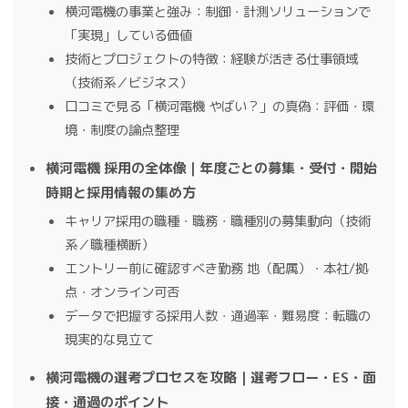
横河電機の事業と強み：制御・計測ソリューションで
「実現」している価値
技術とプロジェクトの特徴：経験が活きる仕事領域
（技術系／ビジネス）
口コミで見る「横河電機 やばい？」の真偽：評価・環
境・制度の論点整理
横河電機 採用の全体像｜年度ごとの募集・受付・開始
時期と採用情報の集め方
キャリア採用の職種・職務・職種別の募集動向（技術
系／職種横断）
エントリー前に確認すべき勤務 地（配属）・本社/拠
点・オンライン可否
データで把握する採用人数・通過率・難易度：転職の
現実的な見立て
横河電機の選考プロセスを攻略｜選考フロー・ES・面
接・通過のポイント