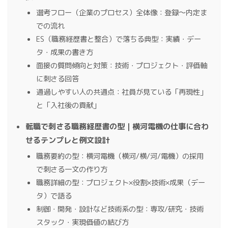
選考フロー（企業のプロセス）全体像：登録〜内定ま
での流れ
ES（職務経歴書と整合）で落ちる典型：実績・デー
タ・成果の書き方
面接の質問傾向と対策：技術・プロジェクト・評価軸
に刺さる回答
通過しやすい人の共通点：社員が見ている「再現性」
と「入社後の貢献」
転職で刺さる職務経歴書の型｜横河電機の仕事に合わ
せるテンプレと例文設計
職務要約の型：横河電機（横河/横/河/電機）の採用
で刺さる一文の作り方
職務詳細の型：プロジェクト×役割×技術×成果（デー
タ）で語る
制御・開発・設計など技術系の型：専攻/研究・技術
スタック・実現価値の結び方