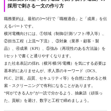
採用で刺さる一文の作り方
職務要約は、最初の3〜5行で「職種適合」と「成果」を伝
えるパートです。
横河電機向けには、①領域（制御/計測/ソフト/導入等）、
②担当工程（上流〜下流）、③対象（業界・顧客・製
品）、④成果（KPI）、⑤強み（再現性のある方法論）を
1セットで書くと通りやすくなります。
また社名表記の揺れ（横河/横/河/電機）を気にする必要は
基本的にありませんが、求人票のキーワード（DCS、
PLC、計装、品質、セキュリティ等）を自然に含めると検
索・スクリーニングで有利になることがあります。
“何ができる人か”が一読で分かるよう、抽象語（頑張っ
た、貢献）を避け、数字と工程で締めましょう。